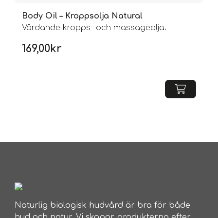
Body Oil – Kroppsolja Natural
Vårdande kropps- och massageolja.
169,00
kr
Naturlig biologisk hudvård är bra för både
hud och natur. Vi skapar produkterna efter