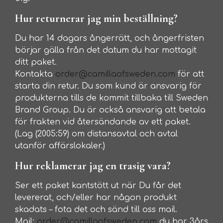
Hur returnerar jag min beställning?
Du har 14 dagars ångerrätt, och ångerfristen
börjar gälla från det datum du har mottagit
ditt paket.
Kontakta
order@camillaofsweden.com
för att
starta din retur. Du som kund är ansvarig för
produkterna tills de kommit tillbaka till Sweden
Brand Group. Du är också ansvarig att betala
för frakten vid återsändande av ett paket.
(Lag (2005:59) om distansavtal och avtal
utanför affärslokaler.)
Hur reklamerar jag en trasig vara?
Ser ett paket kantstött ut när Du får det
levererat, och/eller har någon produkt
skadats – fota det och sänd till oss mail.
Mail:
order@camillaofsweden.com
du har 3års