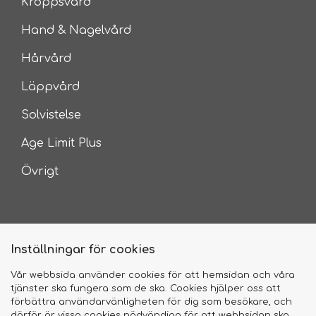
Kroppsvård
Hand & Nagelvård
Hårvård
Läppvård
Solvistelse
Age Limit Plus
Övrigt
Inställningar för cookies
Vår webbsida använder cookies för att hemsidan och våra
tjänster ska fungera som de ska. Cookies hjälper oss att
2026 © Camilla of Sweden
förbättra användarvänligheten för dig som besökare, och
därför är vissa cookies nödvändiga för att webbsidan ska