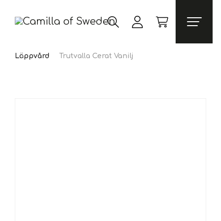
Läppvård
Trutvalla Cerat Vanilj